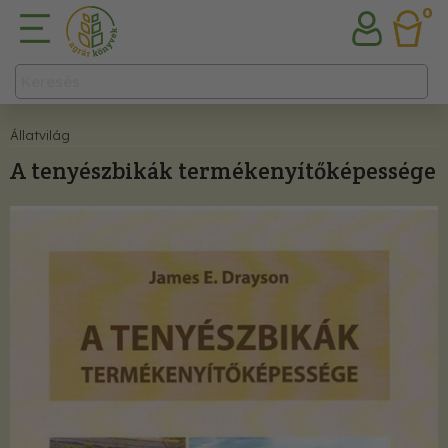
0
Állatvilág
A tenyészbikák termékenyítőképessége