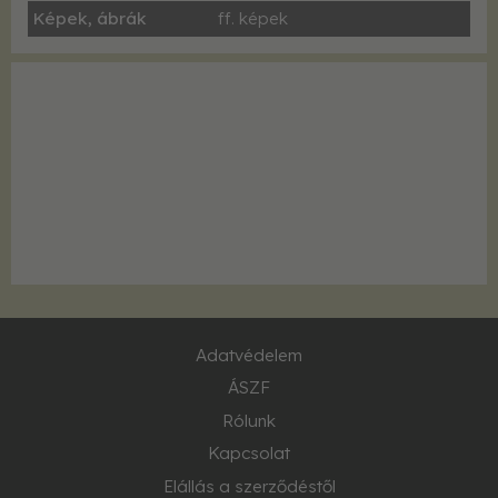
Képek, ábrák
ff. képek
Adatvédelem
ÁSZF
Rólunk
Kapcsolat
Elállás a szerződéstől