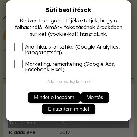
Azonnal raktárról
Süti beállítások
4 000 Ft
Kedves Látogató! Tájékoztatjuk, hogy a
felhasználói élmény fokozásának érdekében
KOSÁRBA
sütiket (cookie-kat) használunk.
Analitika, statisztika (Google Analytics,
50 000 Ft felett ingyenes kiszállítás!
látogatottság)
Marketing, remarketing (Google Ads,
Facebook Pixel)
Termékleírás
Adatkezelési tájékoztató
Kiadó
Szaktudás Kiadó Ház
Mindet elfogadom
Mentés
ISBN
9786155224744
Elutasítom mindet
Kötés
fűzve
Terjedelem
141 oldal
Kiadás éve
2017