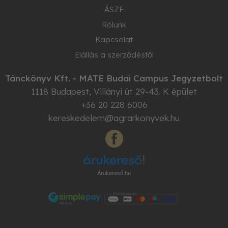
ÁSZF
Rólunk
Kapcsolat
Elállás a szerződéstől
Tánckönyv Kft. - MATE Budai Campus Jegyzetbolt
1118
Budapest
,
Villányi út 29-43. K épület
+36 20 228 6006
kereskedelem@agrarkonyvek.hu
Árukereső.hu