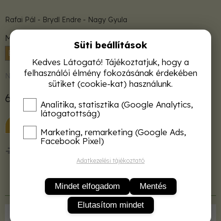
Rafai Pál - Brydl Endre - Nagy Gyula
Méret
Süti beállítások
B5
Kedves Látogató! Tájékoztatjuk, hogy a
felhasználói élmény fokozásának érdekében
Nincs raktáron
sütiket (cookie-kat) használunk.
6 350 Ft
Analitika, statisztika (Google Analytics,
látogatottság)
KOSÁRBA
Marketing, remarketing (Google Ads,
Facebook Pixel)
50 000 Ft felett ingyenes kiszállítás!
Adatkezelési tájékoztató
Termékleírás
Mindet elfogadom
Mentés
Elutasítom mindet
Kiadó
Agroinform Kft.