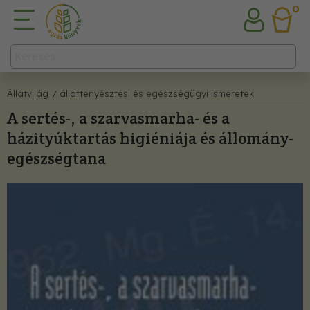
0
Állatvilág
/ állattenyésztési és egészségügyi ismeretek
A sertés-, a szarvasmarha- és a
házityúktartás higiéniája és állomány-
egészségtana