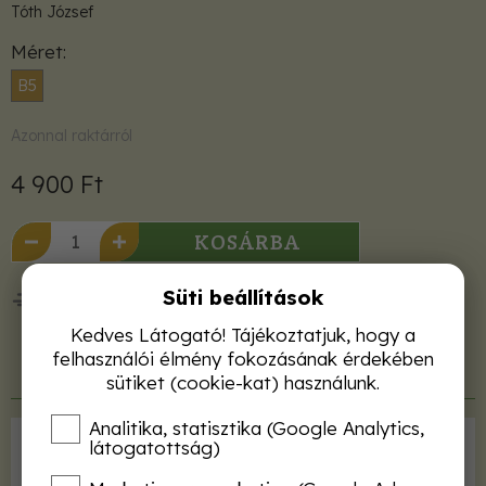
Tóth József
Méret
B5
Azonnal raktárról
4 900 Ft
KOSÁRBA
Süti beállítások
50 000 Ft felett ingyenes kiszállítás!
Kedves Látogató! Tájékoztatjuk, hogy a
felhasználói élmény fokozásának érdekében
Termékleírás
sütiket (cookie-kat) használunk.
Analitika, statisztika (Google Analytics,
látogatottság)
Kiadó
Mezőgazda Kiadó
ISBN
9789632861241