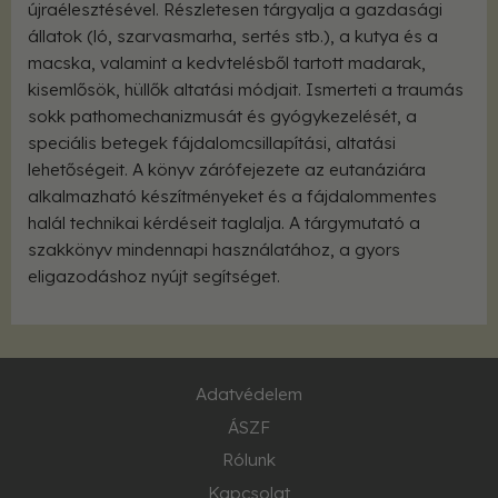
újraélesztésével. Részletesen tárgyalja a gazdasági
állatok (ló, szarvasmarha, sertés stb.), a kutya és a
macska, valamint a kedvtelésből tartott madarak,
kisemlősök, hüllők altatási módjait. Ismerteti a traumás
sokk pathomechanizmusát és gyógykezelését, a
speciális betegek fájdalomcsillapítási, altatási
lehetőségeit. A könyv zárófejezete az eutanáziára
alkalmazható készítményeket és a fájdalommentes
halál technikai kérdéseit taglalja. A tárgymutató a
szakkönyv mindennapi használatához, a gyors
eligazodáshoz nyújt segítséget.
Adatvédelem
ÁSZF
Rólunk
Kapcsolat