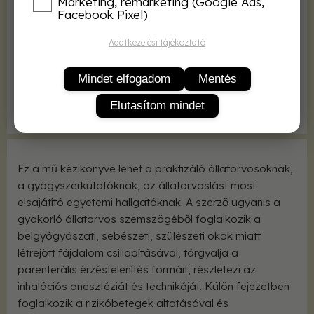
Marketing, remarketing (Google Ads,
Facebook Pixel)
Kötés
kötve
Adatkezelési tájékoztató
Terjedelem
312 oldal
Kiadás éve
2004
Mindet elfogadom
Mentés
Méret
170x240 mm
Elutasítom mindet
Képek, ábrák
71 ábrával
Ez a mű kézikönyve lehet a praktizáló állatorvosoknak,
a gyógyszerkutatóknak, az állatorvoslást most
elsajátító egyetemi hallgatóknak. A szerző ugyanis a
gyakorló állatorvos szemszögéből foglalkozik a
belgyógyászati, sebészeti, szülészeti okok miatt
létrejött fájdalom csillapításával, tárgyalja a
parenterális érzéstelenítés formáit, részletezi az
inhalációs anesztéziát és technikáját. Külön fejezetben
foglalkozik a rizikóbetegek altatásával és