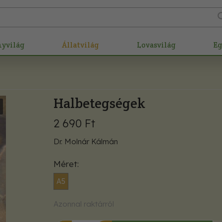
nyvilág
Állatvilág
Lovasvilág
E
Halbetegségek
2 690 Ft
Dr. Molnár Kálmán
Méret
A5
Azonnal raktárról