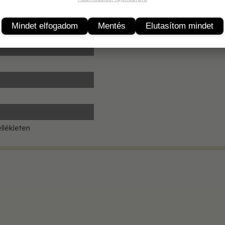
Termékleírás
Mindet elfogadom
Mentés
Elutasítom mindet
etség
llékleten