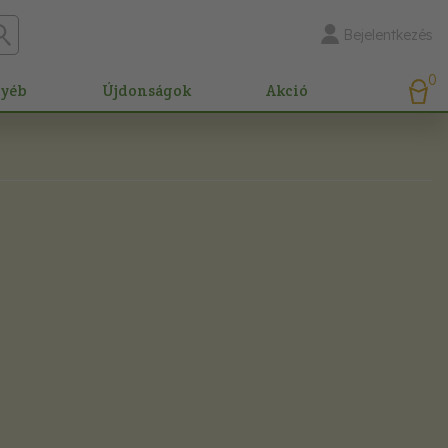
Bejelentkezés
0
gyéb
Újdonságok
Akció