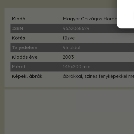
Kiadó
Magyar Országos Horgász Szöv
ISBN
9632068629
Kötés
fűzve
Terjedelem
95 oldal
Kiadás éve
2003
Méret
145x200 mm
Képek, ábrák
ábrákkal, színes fényképekkel me