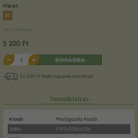
Méret
B5
Nincs raktáron
5 200 Ft
KOSÁRBA
50 000 Ft felett ingyenes kiszállítás!
Termékleírás
Kiadó
Mezőgazda Kiadó
ISBN
9789632866536