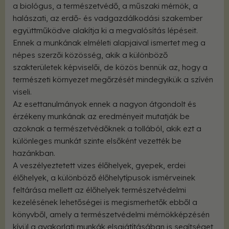
a biológus, a természetvédő, a műszaki mérnök, a
halászati, az erdő- és vadgazdálkodási szakember
együttműködve alakítja ki a megvalósítás lépéseit.
Ennek a munkának elméleti alapjaival ismertet meg a
népes szerzői közösség, akik a különböző
szakterületek képviselői, de közös bennük az, hogy a
természeti környezet megőrzését mindegyikük a szívén
viseli.
Az esettanulmányok ennek a nagyon átgondolt és
érzékeny munkának az eredményeit mutatják be
azoknak a természetvédőknek a tollából, akik ezt a
különleges munkát szinte elsőként vezették be
hazánkban.
A veszélyeztetett vizes élőhelyek, gyepek, erdei
élőhelyek, a különböző élőhelytípusok ismérveinek
feltárása mellett az élőhelyek természetvédelmi
kezelésének lehetőségei is megismerhetők ebből a
könyvből, amely a természetvédelmi mérnökképzésén
kívül a gyakorlati munkák elsajátításában is segítséget