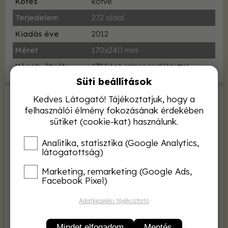
Kötés
kötve
Terjedelem
272 oldal
Kiadás éve
2012
Méret
170x240 mm
Képek, ábrák
(72 kép) színes melléklettel
Süti beállítások
Kedves Látogató! Tájékoztatjuk, hogy a
A népesség növekedésével egyre nagyobb teret
felhasználói élmény fokozásának érdekében
foglalunk el a Földön, egyre inkább kihasználva a
sütiket (cookie-kat) használunk.
természeti erőforrásokat a pillanatnyi és növekvő
Analitika, statisztika (Google Analytics,
igények kielégítése érdekében.
látogatottság)
Szinte egyik napról a másikra megváltozik a táj, utak
szelik át az eddig szinte érintetlen területeket, a
Marketing, remarketing (Google Ads,
Facebook Pixel)
városok terjeszkednek, bővül az épített környezet a
természeti táj rovására. Még a védett természeti
Adatkezelési tájékoztató
területeken is fennáll a veszély, hogy az élőhelyek és az
azokat benépesítő élővilág megsínyli az ember
Mindet elfogadom
Mentés