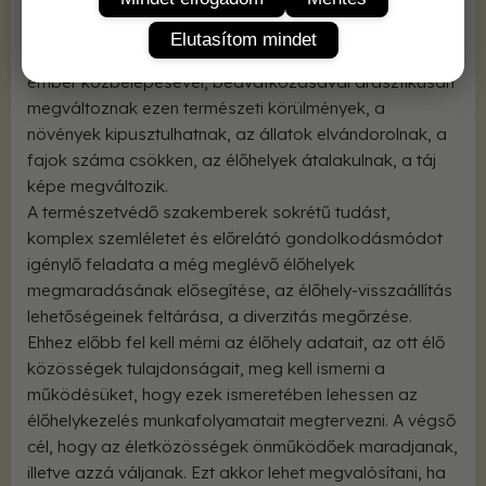
közelségét.
Egy élőhely közössége addig tud megmaradni,
Elutasítom mindet
ameddig a létfeltételei rendelkezésére állnak. Ha az
ember közbelépésével, beavatkozásával drasztikusan
megváltoznak ezen természeti körülmények, a
növények kipusztulhatnak, az állatok elvándorolnak, a
fajok száma csökken, az élőhelyek átalakulnak, a táj
képe megváltozik.
A természetvédő szakemberek sokrétű tudást,
komplex szemléletet és előrelátó gondolkodásmódot
igénylő feladata a még meglévő élőhelyek
megmaradásának elősegítése, az élőhely-visszaállítás
lehetőségeinek feltárása, a diverzitás megőrzése.
Ehhez előbb fel kell mérni az élőhely adatait, az ott élő
közösségek tulajdonságait, meg kell ismerni a
működésüket, hogy ezek ismeretében lehessen az
élőhelykezelés munkafolyamatait megtervezni. A végső
cél, hogy az életközösségek önműködőek maradjanak,
illetve azzá váljanak. Ezt akkor lehet megvalósítani, ha