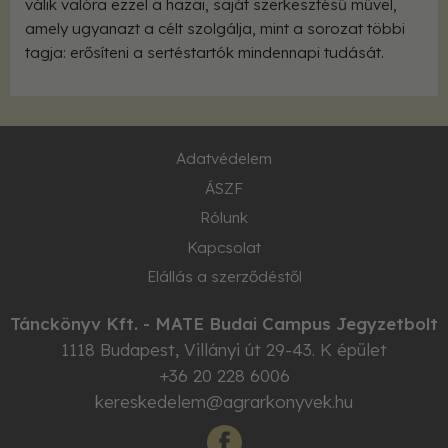
válik valóra ezzel a hazai, saját szerkesztésű művel,
amely ugyanazt a célt szolgálja, mint a sorozat többi
tagja: erősíteni a sertéstartók mindennapi tudását.
Adatvédelem
ÁSZF
Rólunk
Kapcsolat
Elállás a szerződéstől
Tánckönyv Kft. - MATE Budai Campus Jegyzetbolt
1118
Budapest
,
Villányi út 29-43. K épület
+36 20 228 6006
kereskedelem@agrarkonyvek.hu