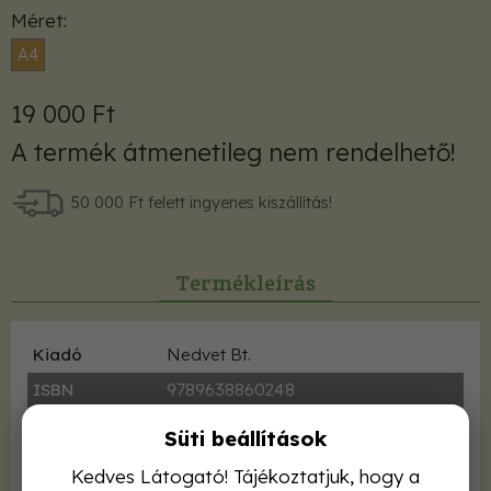
Méret
A4
19 000 Ft
A termék átmenetileg nem rendelhető!
50 000 Ft felett ingyenes kiszállítás!
Termékleírás
Kiadó
Nedvet Bt.
ISBN
9789638860248
Kötés
kötve
Süti beállítások
Terjedelem
505 oldal
Kedves Látogató! Tájékoztatjuk, hogy a