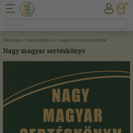
0
Állatvilág
/ haszonállatok
/ nagytestű haszonállatok
Nagy magyar sertéskönyv