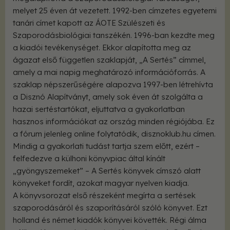
melyet 25 éven át vezetett. 1992-ben címzetes egyetemi
tanári címet kapott az ÁOTE Szülészeti és
Szaporodásbiológiai tanszékén. 1996-ban kezdte meg
a kiadói tevékenységet. Ekkor alapította meg az
ágazat első független szaklapját, „A Sertés” címmel,
amely a mai napig meghatározó információforrás. A
szaklap népszerűségére alapozva 1997-ben létrehívta
a Disznó Alapítványt, amely sok éven át szolgálta a
hazai sertéstartókat, eljuttatva a gyakorlatban
hasznos információkat az ország minden régiójába. Ez
a fórum jelenleg online folytatódik, disznoklub.hu címen.
Mindig a gyakorlati tudást tartja szem előtt, ezért –
felfedezve a külhoni könyvpiac által kínált
„gyöngyszemeket” – A Sertés könyvek címszó alatt
könyveket fordít, azokat magyar nyelven kiadja.
A könyvsorozat első részeként megírta a sertések
szaporodásáról és szaporításáról szóló könyvet. Ezt
holland és német kiadók könyvei követték. Régi álma