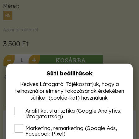
Méret
B5
Azonnal raktárról
3 500 Ft
KOSÁRBA
Süti beállítások
50 000 Ft felett ingyenes kiszállítás!
Kedves Látogató! Tájékoztatjuk, hogy a
felhasználói élmény fokozásának érdekében
sütiket (cookie-kat) használunk.
Termékleírás
Analitika, statisztika (Google Analytics,
látogatottság)
Kiadó
Mezőgazda Kiadó
Marketing, remarketing (Google Ads,
ISBN
9789632865683
Facebook Pixel)