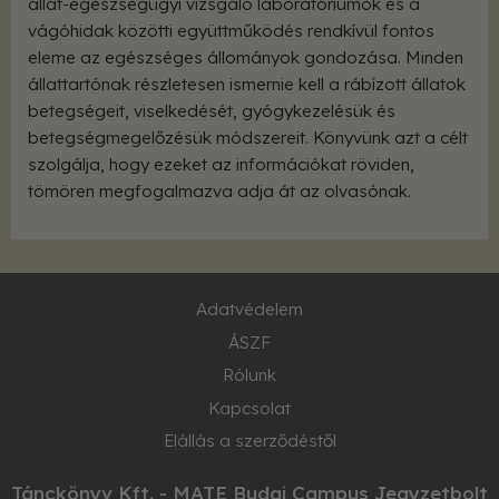
állat-egészségügyi vizsgáló laboratóriumok és a
vágóhidak közötti együttműködés rendkívül fontos
eleme az egészséges állományok gondozása. Minden
állattartónak részletesen ismernie kell a rábízott állatok
betegségeit, viselkedését, gyógykezelésük és
betegségmegelőzésük módszereit. Könyvünk azt a célt
szolgálja, hogy ezeket az információkat röviden,
tömören megfogalmazva adja át az olvasónak.
Adatvédelem
ÁSZF
Rólunk
Kapcsolat
Elállás a szerződéstől
Tánckönyv Kft. - MATE Budai Campus Jegyzetbolt