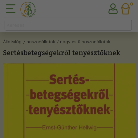
0
Állatvilág
/ haszonállatok
/ nagytestű haszonállatok
Sertésbetegségekről tenyésztőknek