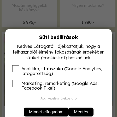
Madármegfigyelők
Milyen madár ez?
kézikönyve
5 995,-
1 980,-
Süti beállítások
Kedves Látogató! Tájékoztatjuk, hogy a
felhasználói élmény fokozásának érdekében
sütiket (cookie-kat) használunk.
Analitika, statisztika (Google Analytics,
látogatottság)
Marketing, remarketing (Google Ads,
Facebook Pixel)
Adatkezelési tájékoztató
Mindet elfogadom
Mentés
Milyen madarat láttam a
Milyen madarat láttam?