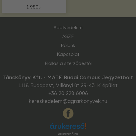
1 980,-
Adatvédelem
ÁSZF
Rólunk
Kapcsolat
Elállás a szerződéstől
Tánckönyv Kft. - MATE Budai Campus Jegyzetbolt
1118
Budapest
,
Villányi út 29-43. K épület
+36 20 228 6006
kereskedelem@agrarkonyvek.hu
Árukereső.hu