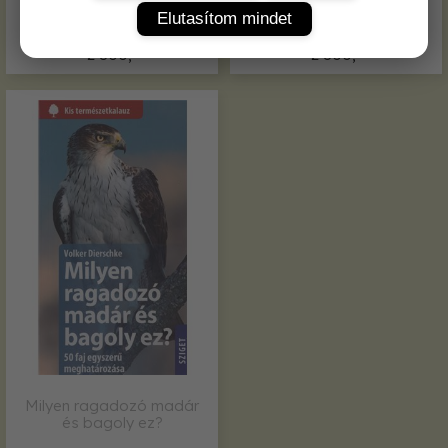
kertben?
Elutasítom mindet
2 800,-
2 800,-
Milyen ragadozó madár
és bagoly ez?