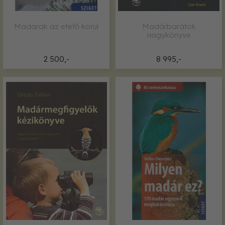
Madarak az etető körül
Madárbarátok
nagykönyve
2 500,-
8 995,-