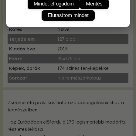
ISBN
9786155178054
Mindet elfogadom
Mentés
Eredeti cím
Welcher Vogel ist das?
Elutasítom mindet
Fordító
Kiefer Judit
Kötés
fűzve
Terjedelem
127 oldal
Kiadás éve
2013
Méret
95x175 mm
Képek, ábrák
174 színes fényképekkel
Sorozat
Kis természetkalauz
Zsebméretű praktikus határozó barangolásainkhoz a
természetben
- az Európában előforduló 170 legismertebb madárfaj
részletes leírása