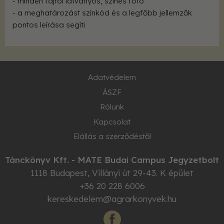
- minden fajról látványos, színes fotó
- a meghatározást színkód és a legfőbb jellemzők
pontos leírása segíti
Adatvédelem
ÁSZF
Rólunk
Kapcsolat
Elállás a szerződéstől
Tánckönyv Kft. - MATE Budai Campus Jegyzetbolt
1118
Budapest
,
Villányi út 29-43. K épület
+36 20 228 6006
kereskedelem@agrarkonyvek.hu