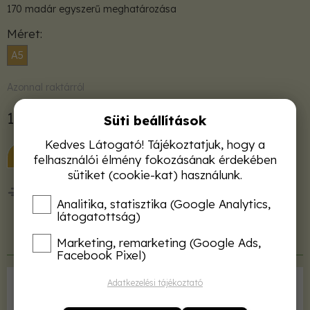
170 madár egyszerű meghatározása
Méret
A5
Azonnal raktárról
1 980 Ft
Süti beállítások
Kedves Látogató! Tájékoztatjuk, hogy a
KOSÁRBA
felhasználói élmény fokozásának érdekében
sütiket (cookie-kat) használunk.
50 000 Ft felett ingyenes kiszállítás!
Analitika, statisztika (Google Analytics,
látogatottság)
Termékleírás
Marketing, remarketing (Google Ads,
Facebook Pixel)
Adatkezelési tájékoztató
Kiadó
Sziget Könyvkiadó