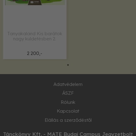
Tanyakaland Kis barátok
nagy küldetésben 2.
2 200,-
Adatvédelem
ÁSZF
Rólunk
Kapcsolat
Elállás a szerződéstől
Tánckönyv Kft. - MATE Budai Campus Jegyzetbolt