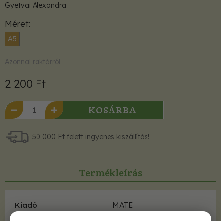
Gyetvai Alexandra
Méret
A5
Azonnal raktárról
2 200 Ft
KOSÁRBA
50 000 Ft felett ingyenes kiszállítás!
Termékleírás
Kiadó
MATE
ISBN
9786155748127