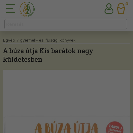
0
Egyéb
/ gyermek- és ifjúsági könyvek
A búza útja Kis barátok nagy
küldetésben