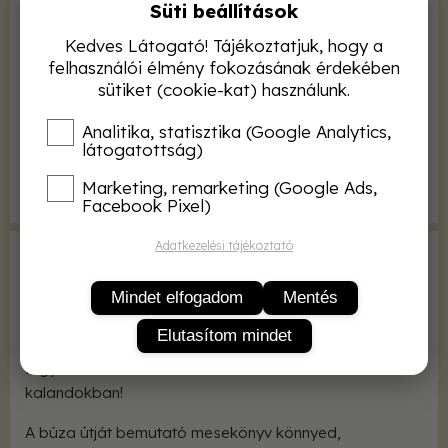
Süti beállítások
Kötés
kötve
Kedves Látogató! Tájékoztatjuk, hogy a
Terjedelem
47 oldal
felhasználói élmény fokozásának érdekében
sütiket (cookie-kat) használunk.
Kiadás éve
2018
Méret
210x150 mm
Analitika, statisztika (Google Analytics,
látogatottság)
Képek, ábrák
színes rajzokkal
Marketing, remarketing (Google Ads,
Sorozat
NAIK könyvek
Facebook Pixel)
Adatkezelési tájékoztató
Moszi, Melli és Zebró, az apró, barátságos rovarok,
gondtalanul élnek Búzaföldjén, míg egy nap rájönnek:
Mindet elfogadom
Mentés
ha nem cselekednek azonnal az új vetésért, otthonuk
Elutasítom mindet
elveszik. Azonnal felkerekednek, hogy ismét boldoggá
tegyék a szántóföldet. Tarts te is velük a vidám
kalandokban!
A búza útját bemutató mesekönyv könnyed,