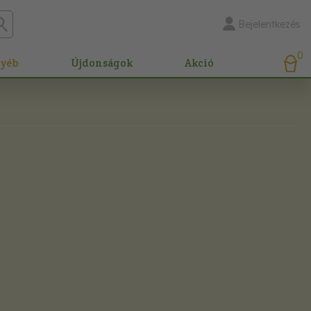
Bejelentkezés
0
gyéb
Újdonságok
Akció