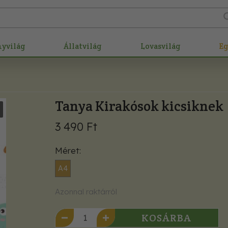
nyvilág
Állatvilág
Lovasvilág
E
Tanya Kirakósok kicsiknek
3 490 Ft
Méret
A4
Azonnal raktárról
KOSÁRBA