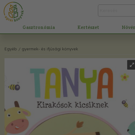
Gasztronómia
Kertészet
Növé
Egyéb
/ gyermek- és ifjúsági könyvek