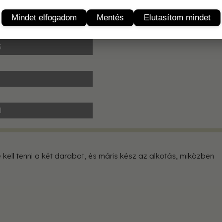
Termékleírás
Mindet elfogadom
Mentés
Elutasítom mindet
3
l
kell tenni a két darabot, és máris kész az alkotás, miközben