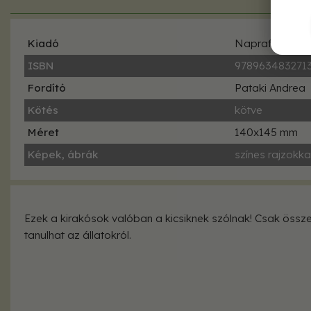
Kiadó
Napraforgó
ISBN
978963483271
Fordító
Pataki Andrea
Kötés
kötve
Méret
140x145 mm
Képek, ábrák
színes rajzokka
Ezek a kirakósok valóban a kicsiknek szólnak! Csak össze 
tanulhat az állatokról.