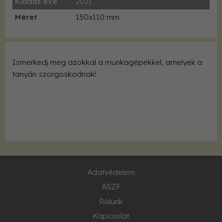
Kiadás éve
2021
Méret
150x110 mm
Ismerkedj meg azokkal a munkagépekkel, amelyek a
tanyán szorgoskodnak!
Adatvédelem
ÁSZF
Rólunk
Kapcsolat