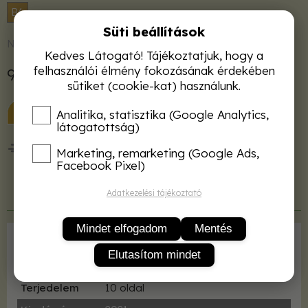
B6
Süti beállítások
Nincs raktáron
Kedves Látogató! Tájékoztatjuk, hogy a
felhasználói élmény fokozásának érdekében
990 Ft
sütiket (cookie-kat) használunk.
KOSÁRBA
Analitika, statisztika (Google Analytics,
látogatottság)
50 000 Ft felett ingyenes kiszállítás!
Marketing, remarketing (Google Ads,
Facebook Pixel)
Adatkezelési tájékoztató
Termékleírás
Mindet elfogadom
Mentés
Kiadó
Design Solutions Consulting Kft.
Elutasítom mindet
ISBN
9786069520161
Terjedelem
10 oldal