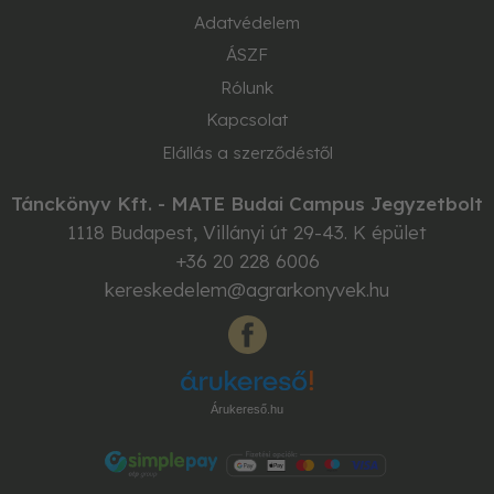
Adatvédelem
ÁSZF
Rólunk
Kapcsolat
Elállás a szerződéstől
Tánckönyv Kft. - MATE Budai Campus Jegyzetbolt
1118
Budapest
,
Villányi út 29-43. K épület
+36 20 228 6006
kereskedelem@agrarkonyvek.hu
Árukereső.hu