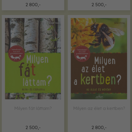
2 800,-
2 500,-
Milyen fát láttam?
Milyen az élet a kertben?
2 500,-
2 800,-