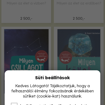
Milyen az élet a vízben?
Milyen az élet az erdőben?
2 500,-
2 500,-
Süti beállítások
Kedves Látogató! Tájékoztatjuk, hogy a
felhasználói élmény fokozásának érdekében
sütiket (cookie-kat) használunk.
Milyen csillagot láttam?
Milyen követ találtam?