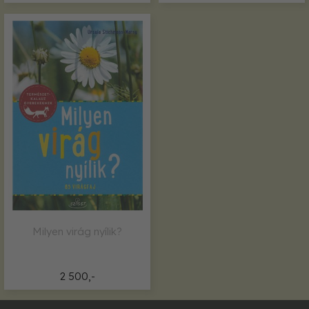
Milyen virág nyílik?
2 500,-