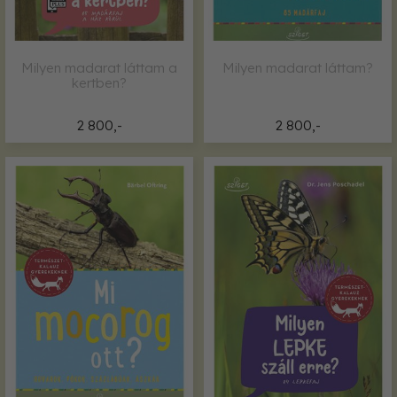
Milyen madarat láttam a
Milyen madarat láttam?
kertben?
2 800,-
2 800,-