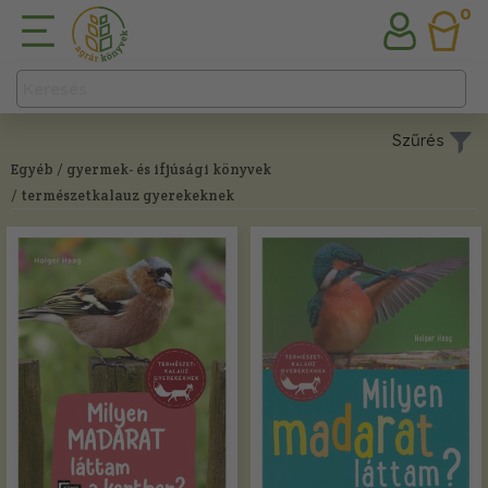
0
Szűrés
Egyéb
/ gyermek- és ifjúsági könyvek
/ természetkalauz gyerekeknek