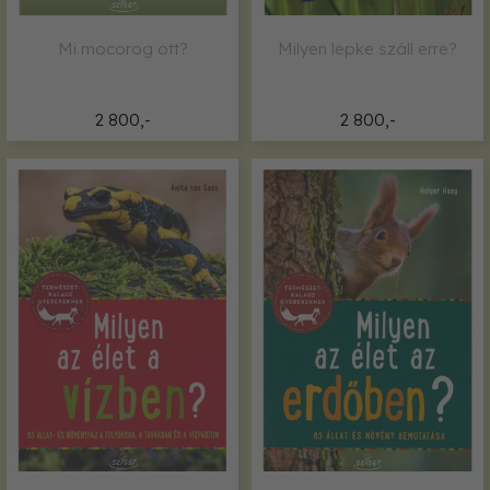
Mi mocorog ott?
Milyen lepke száll erre?
2 800,-
2 800,-