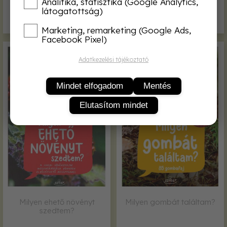
Analitika, statisztika (Google Analytics,
látogatottság)
2 500,-
2 800,-
Marketing, remarketing (Google Ads,
Facebook Pixel)
Adatkezelési tájékoztató
Mindet elfogadom
Mentés
Elutasítom mindet
Milyen ehető növényt
Milyen gombát találtam?
szedtem?