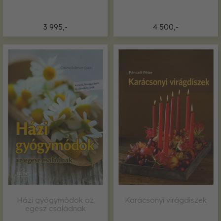
3 995,-
4 500,-
Házi gyógymódok az
Karácsonyi virágdíszek
egész családnak