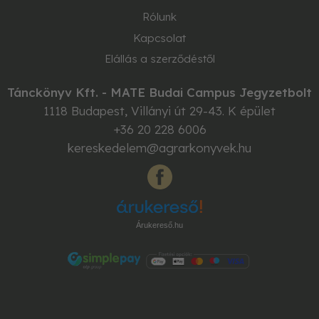
Rólunk
Kapcsolat
Elállás a szerződéstől
Tánckönyv Kft. - MATE Budai Campus Jegyzetbolt
1118
Budapest
,
Villányi út 29-43. K épület
+36 20 228 6006
kereskedelem@agrarkonyvek.hu
Árukereső.hu