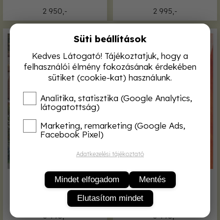
2 950,-
2 995,-
Süti beállítások
Kedves Látogató! Tájékoztatjuk, hogy a
felhasználói élmény fokozásának érdekében
sütiket (cookie-kat) használunk.
Analitika, statisztika (Google Analytics,
látogatottság)
Marketing, remarketing (Google Ads,
Facebook Pixel)
Adatkezelési tájékoztató
Mindet elfogadom
Mentés
Kőmunkák a kertben és a
Régi bútorok
ház körül
felületkezelése
Elutasítom mindet
3 995,-
3 995,-