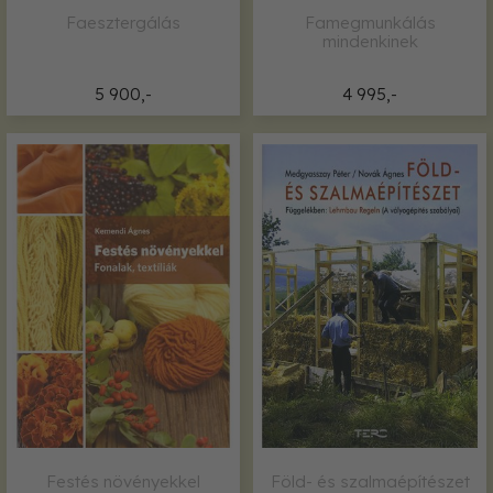
Faesztergálás
Famegmunkálás
mindenkinek
5 900,-
4 995,-
Festés növényekkel
Föld- és szalmaépítészet