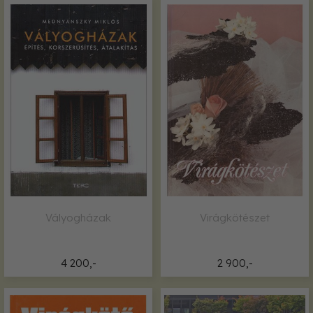
Vályogházak
Virágkötészet
4 200,-
2 900,-