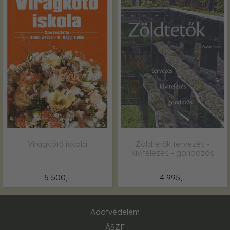
Virágkötő iskola
Zöldtetők tervezés -
kivitelezés - gondozás
5 500,-
4 995,-
Adatvédelem
ÁSZF