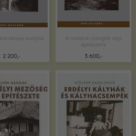
ókéményes konyha
A moldvai csángók népi
építészete
2 200,-
3 600,-