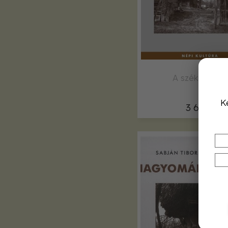
A székelykap
K
3 600,-