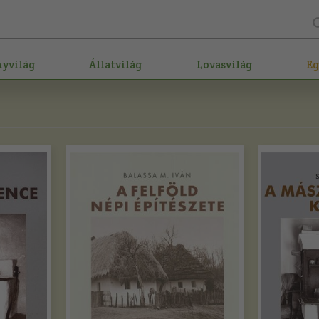
nyvilág
Állatvilág
Lovasvilág
E