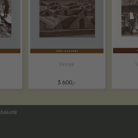
k
Pincék
T
3 600,-
ződéstől