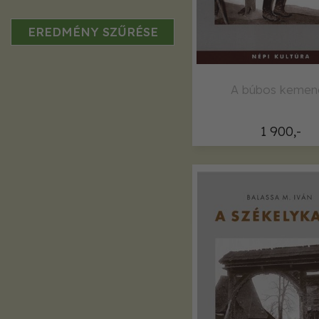
EREDMÉNY SZŰRÉSE
A búbos kemen
1 900,-