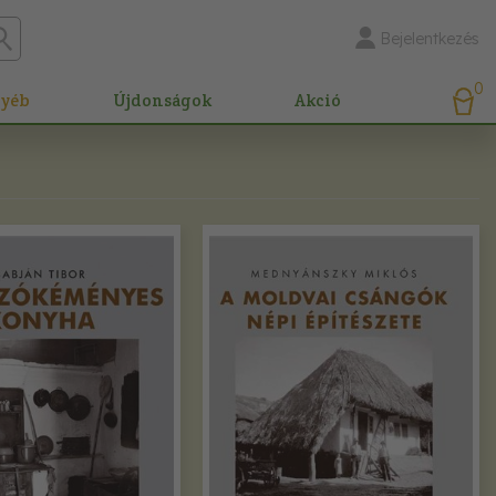
Bejelentkezés
0
gyéb
Újdonságok
Akció