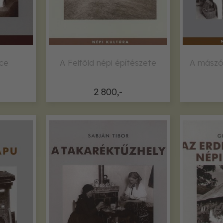
ce
A Felföld népi építészete
A mász
2 800,-