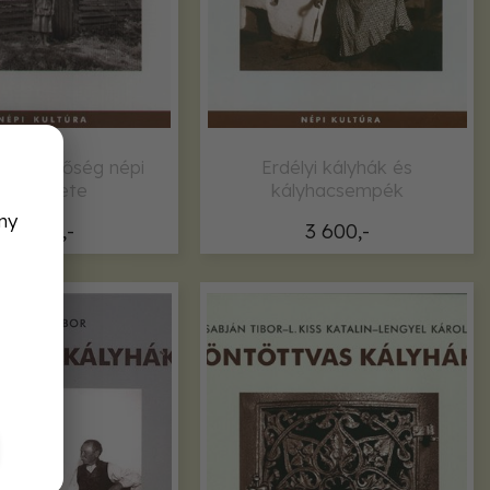
élyi mezőség népi
Erdélyi kályhák és
építészete
kályhacsempék
ny
2 400,-
3 600,-