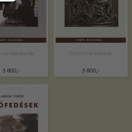
 cserépkályhák
Öntöttvas kályhák
3 800,-
3 800,-