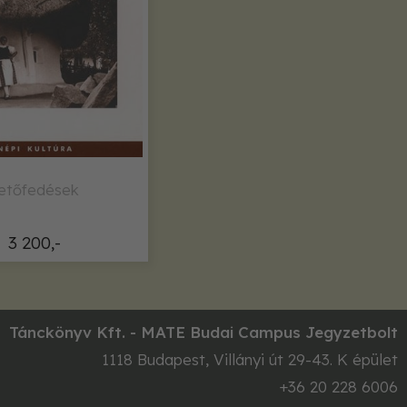
etőfedések
3 200,-
Tánckönyv Kft. - MATE Budai Campus Jegyzetbolt
1118
Budapest
,
Villányi út 29-43. K épület
+36 20 228 6006