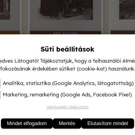
u
A takaréktűzhely
Az erd
Süti beállítások
edves Látogató! Tájékoztatjuk, hogy a felhasználói élmé
3 400,-
fokozásának érdekében sütiket (cookie-kat) használunk.
Analitika, statisztika (Google Analytics, látogatottság)
Marketing, remarketing (Google Ads, Facebook Pixel)
Adatkezelési tájékoztató
Mindet elfogadom
Mentés
Elutasítom mindet