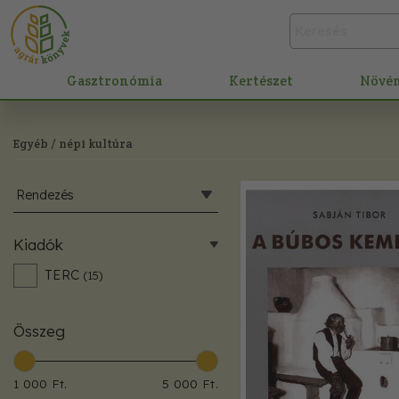
Gasztronómia
Kertészet
Növé
Egyéb
/ népi kultúra
Rendezés
Kiadók
TERC
(15)
Összeg
1 000 Ft.
5 000 Ft.