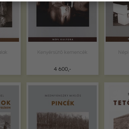
lak
Kenyérsütő kemencék
Népi
4 600,-