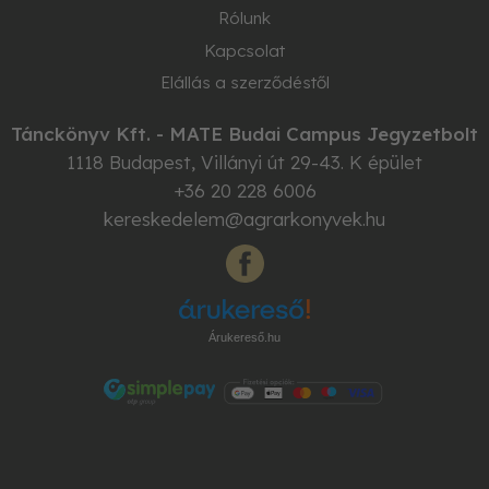
Rólunk
Kapcsolat
Elállás a szerződéstől
Tánckönyv Kft. - MATE Budai Campus Jegyzetbolt
1118
Budapest
,
Villányi út 29-43. K épület
+36 20 228 6006
kereskedelem@agrarkonyvek.hu
Árukereső.hu