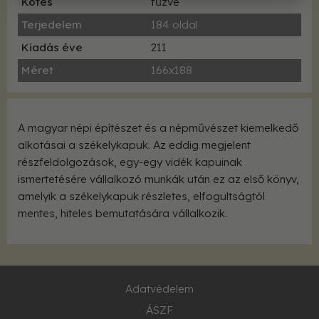
Kötés
fűzve
Terjedelem
184 oldal
Kiadás éve
211
Méret
166x188
A magyar népi építészet és a népművészet kiemelkedő
alkotásai a székelykapuk. Az eddig megjelent
részfeldolgozások, egy-egy vidék kapuinak
ismertetésére vállalkozó munkák után ez az első könyv,
amelyik a székelykapuk részletes, elfogultságtól
mentes, hiteles bemutatására vállalkozik.
Adatvédelem
ÁSZF