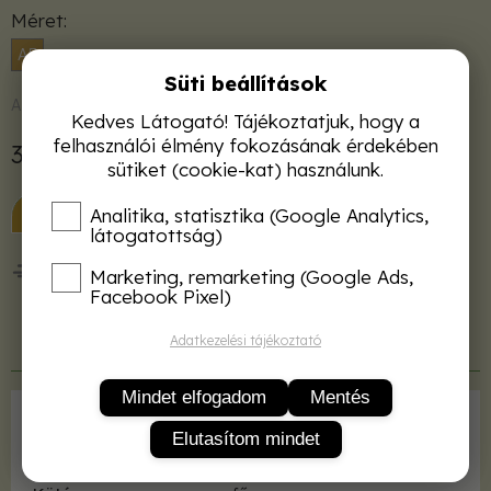
Méret
A5
Süti beállítások
Azonnal raktárról
Kedves Látogató! Tájékoztatjuk, hogy a
felhasználói élmény fokozásának érdekében
3 600 Ft
sütiket (cookie-kat) használunk.
KOSÁRBA
Analitika, statisztika (Google Analytics,
látogatottság)
50 000 Ft felett ingyenes kiszállítás!
Marketing, remarketing (Google Ads,
Facebook Pixel)
Adatkezelési tájékoztató
Termékleírás
Mindet elfogadom
Mentés
Kiadó
TERC
Elutasítom mindet
ISBN
9789639968288