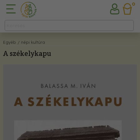
0
Egyéb
/ népi kultúra
A székelykapu