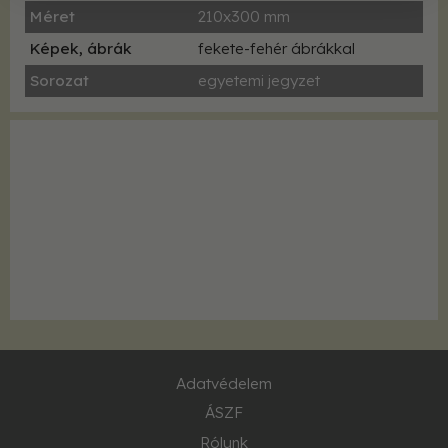
Méret
210x300 mm
Képek, ábrák
fekete-fehér ábrákkal
Sorozat
egyetemi jegyzet
Adatvédelem
ÁSZF
Rólunk