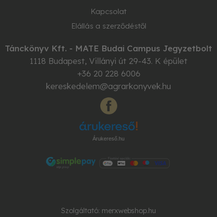
Kapcsolat
Elállás a szerződéstől
Tánckönyv Kft. - MATE Budai Campus Jegyzetbolt
1118
Budapest
,
Villányi út 29-43. K épület
+36 20 228 6006
kereskedelem@agrarkonyvek.hu
Árukereső.hu
Szolgáltató:
merxwebshop.hu