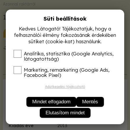
Azonnal raktárról
1 650 Ft
Süti beállítások
Kedves Látogató! Tájékoztatjuk, hogy a
KOSÁRBA
felhasználói élmény fokozásának érdekében
sütiket (cookie-kat) használunk.
50 000 Ft felett ingyenes kiszállítás!
Analitika, statisztika (Google Analytics,
látogatottság)
Termékleírás
Marketing, remarketing (Google Ads,
Facebook Pixel)
Adatkezelési tájékoztató
Kiadó
MATE
ISBN
2001040000867
Mindet elfogadom
Mentés
Kötés
fűzve
Elutasítom mindet
Terjedelem
99 oldal
Kiadás éve
2013