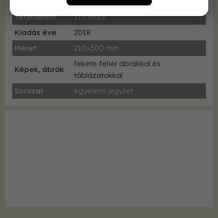
Kötés
fűzve
Terjedelem
210 oldal
Kiadás éve
2018
Méret
210x300 mm
fekete-fehér ábrákkal és
Képek, ábrák
táblázatokkal
Sorozat
egyetemi jegyzet