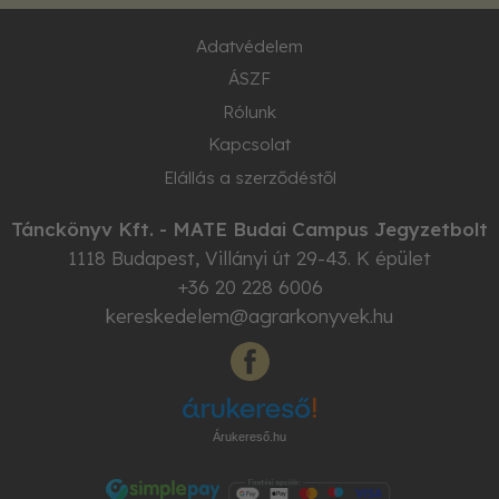
Adatvédelem
ÁSZF
Rólunk
Kapcsolat
Elállás a szerződéstől
Tánckönyv Kft. - MATE Budai Campus Jegyzetbolt
1118
Budapest
,
Villányi út 29-43. K épület
+36 20 228 6006
kereskedelem@agrarkonyvek.hu
Árukereső.hu