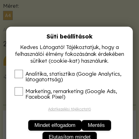
Méret
A4
Azonnal raktárról
Süti beállítások
2 970 Ft
Kedves Látogató! Tájékoztatjuk, hogy a
felhasználói élmény fokozásának érdekében
KOSÁRBA
sütiket (cookie-kat) használunk.
Analitika, statisztika (Google Analytics,
50 000 Ft felett ingyenes kiszállítás!
látogatottság)
Marketing, remarketing (Google Ads,
Facebook Pixel)
Termékleírás
Adatkezelési tájékoztató
Kiadó
MATE
Mindet elfogadom
Mentés
ISBN
2000100030509
Elutasítom mindet