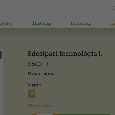
nyvilág
Állatvilág
Lovasvilág
E
Édesipari technológia I.
3 500 Ft
Mohos Ferenc
Méret
B5
Nincs raktáron