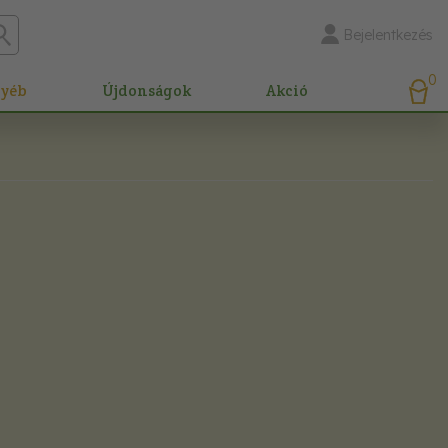
Bejelentkezés
0
gyéb
Újdonságok
Akció