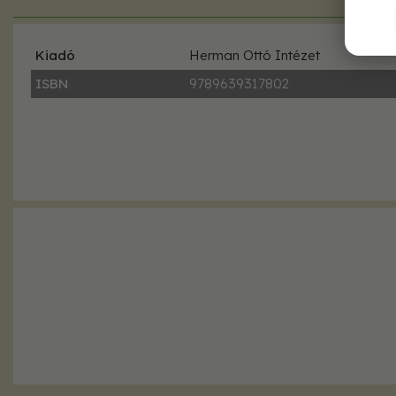
Kiadó
Herman Ottó Intézet
ISBN
9789639317802