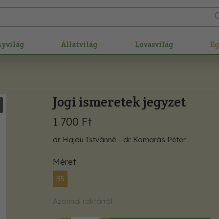
nyvilág
Állatvilág
Lovasvilág
E
Jogi ismeretek jegyzet
1 700 Ft
dr. Hajdu Istvánné - dr. Kamarás Péter
Méret
B5
Azonnal raktárról