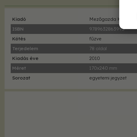
Kiadó
Mezőgazda Kiadó
ISBN
9789632863993
Kötés
fűzve
Terjedelem
78 oldal
Kiadás éve
2010
Méret
170x240 mm
Sorozat
egyetemi jegyzet