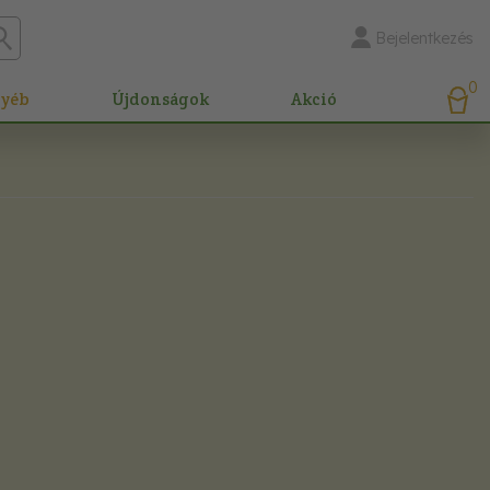
Bejelentkezés
0
gyéb
Újdonságok
Akció