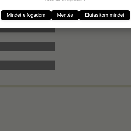
Termékleírás
Mindet elfogadom
Mentés
Elutasítom mindet