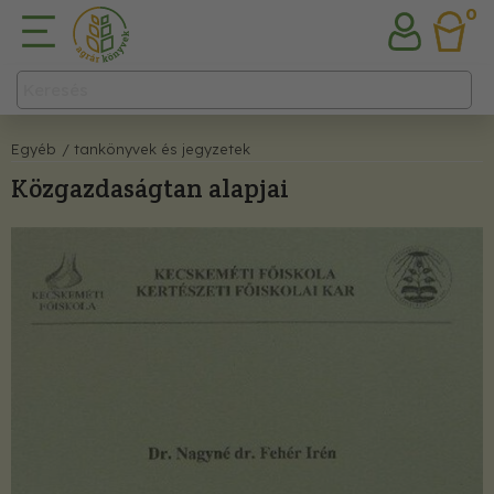
0
Egyéb
/ tankönyvek és jegyzetek
Közgazdaságtan alapjai