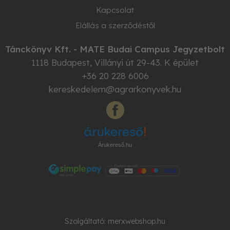
Kapcsolat
Elállás a szerződéstől
Tánckönyv Kft. - MATE Budai Campus Jegyzetbolt
1118
Budapest
,
Villányi út 29-43. K épület
+36 20 228 6006
kereskedelem@agrarkonyvek.hu
Árukereső.hu
Szolgáltató:
merxwebshop.hu