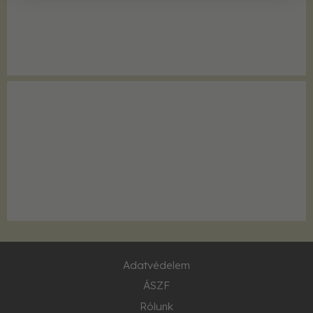
Adatvédelem
ÁSZF
Rólunk