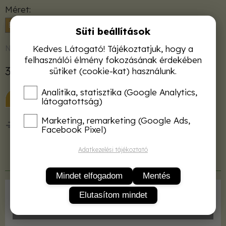
Méret
B5
Süti beállítások
Kedves Látogató! Tájékoztatjuk, hogy a
Nincs raktáron
felhasználói élmény fokozásának érdekében
3 400 Ft
sütiket (cookie-kat) használunk.
Analitika, statisztika (Google Analytics,
KOSÁRBA
látogatottság)
Marketing, remarketing (Google Ads,
50 000 Ft felett ingyenes kiszállítás!
Facebook Pixel)
Adatkezelési tájékoztató
Termékleírás
Mindet elfogadom
Mentés
Kiadó
Mezőgazda Kiadó
Elutasítom mindet
ISBN
9789632865850