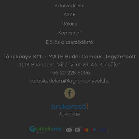
Adatvédelem
ÁSZF
Rólunk
Kapcsolat
Elállás a szerződéstől
Tánckönyv Kft. - MATE Budai Campus Jegyzetbolt
1118
Budapest
,
Villányi út 29-43. K épület
+36 20 228 6006
kereskedelem@agrarkonyvek.hu
Árukereső.hu