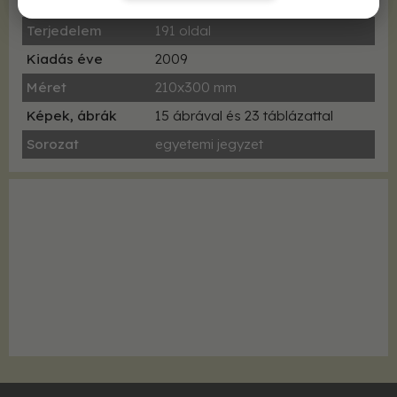
Kötés
fűzve
Terjedelem
191 oldal
Kiadás éve
2009
Méret
210x300 mm
Képek, ábrák
15 ábrával és 23 táblázattal
Sorozat
egyetemi jegyzet