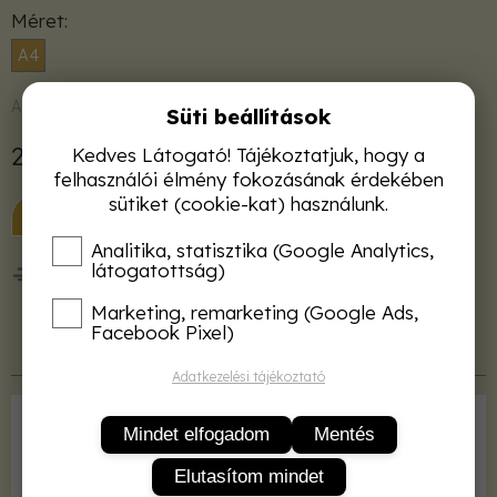
Méret
A4
Azonnal raktárról
Süti beállítások
2 630 Ft
Kedves Látogató! Tájékoztatjuk, hogy a
felhasználói élmény fokozásának érdekében
sütiket (cookie-kat) használunk.
KOSÁRBA
Analitika, statisztika (Google Analytics,
látogatottság)
50 000 Ft felett ingyenes kiszállítás!
Marketing, remarketing (Google Ads,
Facebook Pixel)
Termékleírás
Adatkezelési tájékoztató
Kiadó
MATE
Mindet elfogadom
Mentés
ISBN
2001040018640
Elutasítom mindet