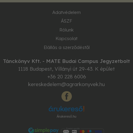
Adatvédelem
ÁSZF
Rólunk
Kapcsolat
Elállás a szerződéstől
Tánckönyv Kft. - MATE Budai Campus Jegyzetbolt
1118
Budapest
,
Villányi út 29-43. K épület
+36 20 228 6006
kereskedelem@agrarkonyvek.hu
Árukereső.hu