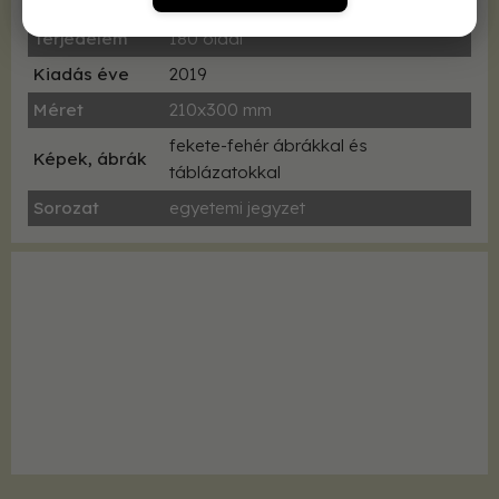
Kötés
fűzve
Terjedelem
180 oldal
Kiadás éve
2019
Méret
210x300 mm
fekete-fehér ábrákkal és
Képek, ábrák
táblázatokkal
Sorozat
egyetemi jegyzet