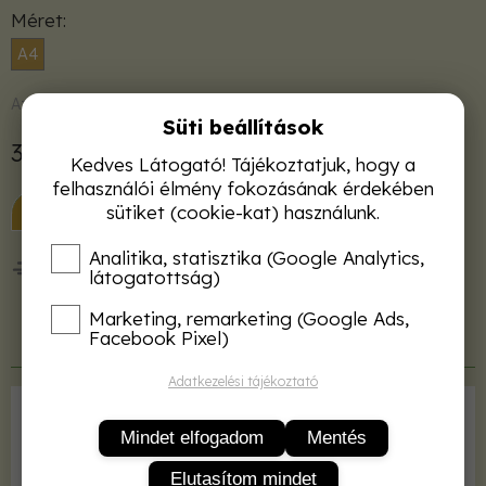
Méret
A4
Azonnal raktárról
Süti beállítások
3 210 Ft
Kedves Látogató! Tájékoztatjuk, hogy a
felhasználói élmény fokozásának érdekében
KOSÁRBA
sütiket (cookie-kat) használunk.
Analitika, statisztika (Google Analytics,
50 000 Ft felett ingyenes kiszállítás!
látogatottság)
Marketing, remarketing (Google Ads,
Facebook Pixel)
Termékleírás
Adatkezelési tájékoztató
Kiadó
MATE
Mindet elfogadom
Mentés
ISBN
2001060014608
Elutasítom mindet