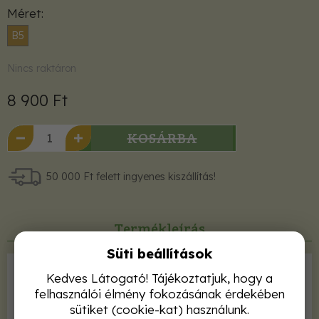
Méret
B5
Nincs raktáron
8 900 Ft
KOSÁRBA
50 000 Ft felett ingyenes kiszállítás!
Termékleírás
Süti beállítások
Kiadó
Typotex
Kedves Látogató! Tájékoztatjuk, hogy a
felhasználói élmény fokozásának érdekében
ISBN
9789634930570
sütiket (cookie-kat) használunk.