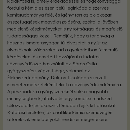
kialakítása is, amely érdeklődéssel és fogékonysággal
fordul a kémia és ezen belül leginkább a szerves
kémiatudománya felé, és igényt tart az ok-okozati
összefüggések megválaszolására, ezáltal a jövőben
megjelenő készítményeket is nyitottsággal és megfelelő
tudatossággal kezeli. Reméljük, hogy a tananyag a
hasznos ismeretanyagon túl élvezetet is nyújt az
olvasóknak, válaszokat ad a gyakorlatban felmerülő
kérdésekre, és emellett hozzájárul a tudatos
növényvédőszer-használathoz. Sörös Csilla
gyógyszerész végzettsége, valamint az
Élelmiszertudományi Doktori Iskolában szerzett
ismeretei metszeteként tekint a növényvédelmi kémiára.
A peszticidek a gyógyszereknél sokkal nagyobb
mennyiségben kijuttatva és egy komplex rendszert
célozva a teljes ökoszisztémában fejtik ki hatásukat.
Kutatási területén, az analitikai kémia szemüvegén
áttörekszik eme bonyolult rendszer megértésére.