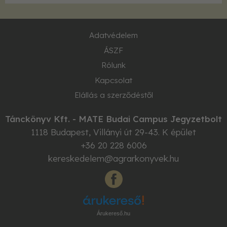
Adatvédelem
ÁSZF
Rólunk
Kapcsolat
Elállás a szerződéstől
Tánckönyv Kft. - MATE Budai Campus Jegyzetbolt
1118
Budapest
,
Villányi út 29-43. K épület
+36 20 228 6006
kereskedelem@agrarkonyvek.hu
Árukereső.hu