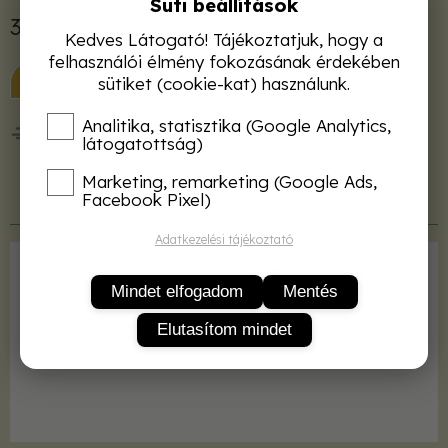
Süti beállítások
3 200 Ft
Kedves Látogató! Tájékoztatjuk, hogy a
felhasználói élmény fokozásának érdekében
KOSÁRBA
sütiket (cookie-kat) használunk.
Analitika, statisztika (Google Analytics,
50 000 Ft felett ingyenes kiszállítás!
látogatottság)
Marketing, remarketing (Google Ads,
Facebook Pixel)
Termékleírás
Adatkezelési tájékoztató
Kiadó
TERC
Mindet elfogadom
Mentés
ISBN
9789639535473
Elutasítom mindet