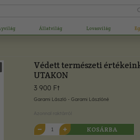
nyvilág
Állatvilág
Lovasvilág
E
Védett természeti értékein
UTAKON
3 900 Ft
Garami László - Garami Lászlóné
Azonnal raktárról
KOSÁRBA