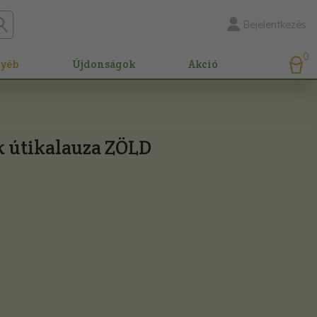
Bejelentkezés
0
gyéb
Újdonságok
Akció
k útikalauza ZÖLD