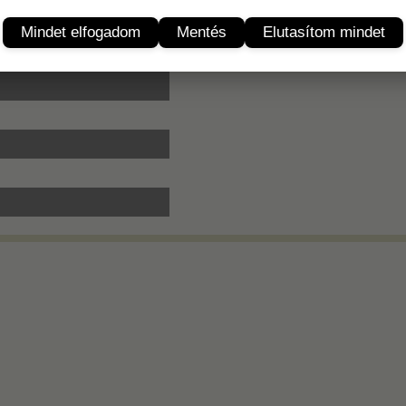
Termékleírás
Mindet elfogadom
Mentés
Elutasítom mindet
ó