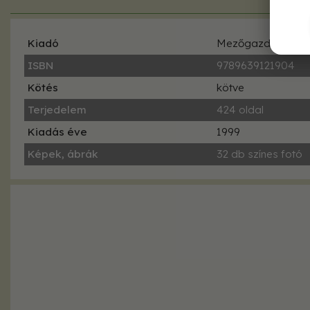
Kiadó
Mezőgazda Kiad
ISBN
9789639121904
Kötés
kötve
Terjedelem
424 oldal
Kiadás éve
1999
Képek, ábrák
32 db színes fotó