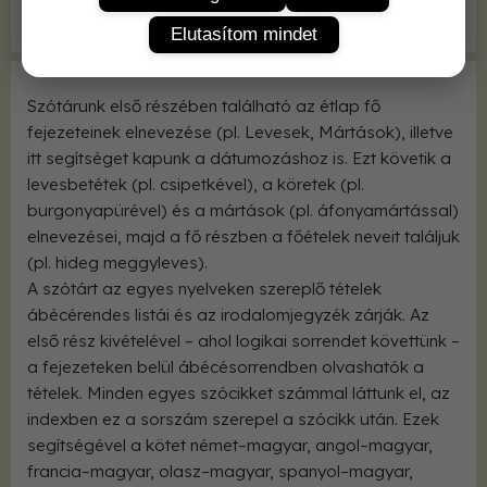
Méret
125x185 mm
Elutasítom mindet
Szótárunk első részében található az étlap fő
fejezeteinek elnevezése (pl. Levesek, Mártások), illetve
itt segítséget kapunk a dátumozáshoz is. Ezt követik a
levesbetétek (pl. csipetkével), a köretek (pl.
burgonyapürével) és a mártások (pl. áfonyamártással)
elnevezései, majd a fő részben a főételek neveit találjuk
(pl. hideg meggyleves).
A szótárt az egyes nyelveken szereplő tételek
ábécérendes listái és az irodalomjegyzék zárják. Az
első rész kivételével – ahol logikai sorrendet követtünk –
a fejezeteken belül ábécésorrendben olvashatók a
tételek. Minden egyes szócikket számmal láttunk el, az
indexben ez a sorszám szerepel a szócikk után. Ezek
segítségével a kötet német–magyar, angol–magyar,
francia–magyar, olasz–magyar, spanyol–magyar,