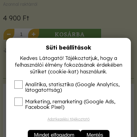
Azonnal raktárról
4 900 Ft
KOSÁRBA
Süti beállítások
50 000 Ft felett ingyenes kiszállítás!
Kedves Látogató! Tájékoztatjuk, hogy a
felhasználói élmény fokozásának érdekében
sütiket (cookie-kat) használunk.
Termékleírás
Analitika, statisztika (Google Analytics,
látogatottság)
Kiadó
Mezőgazda Kiadó
Marketing, remarketing (Google Ads,
ISBN
9789632864075
Facebook Pixel)
Kötés
kötve
Adatkezelési tájékoztató
Terjedelem
240 oldal
Kiadás éve
2008
Mindet elfogadom
Mentés