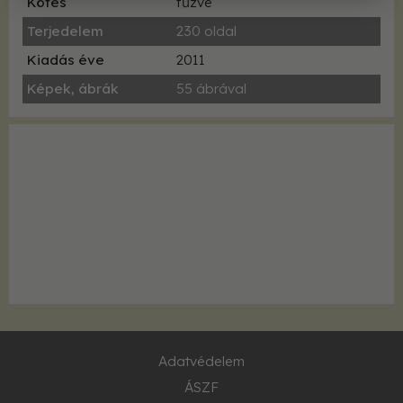
Kötés
fűzve
Terjedelem
230 oldal
Kiadás éve
2011
Képek, ábrák
55 ábrával
Adatvédelem
ÁSZF