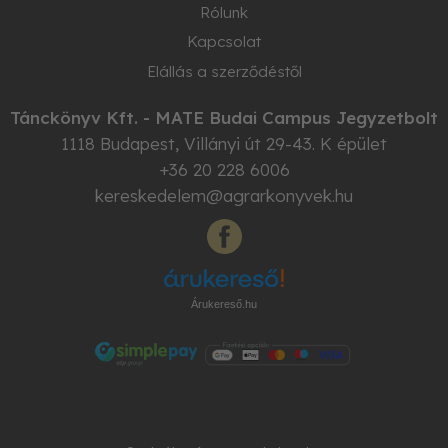
Rólunk
Kapcsolat
Elállás a szerződéstől
Tánckönyv Kft. - MATE Budai Campus Jegyzetbolt
1118
Budapest
,
Villányi út 29-43. K épület
+36 20 228 6006
kereskedelem@agrarkonyvek.hu
Árukereső.hu