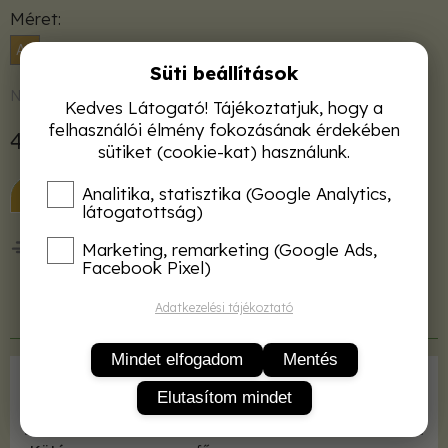
Méret
A5
Süti beállítások
Nincs raktáron
Kedves Látogató! Tájékoztatjuk, hogy a
felhasználói élmény fokozásának érdekében
4 500 Ft
sütiket (cookie-kat) használunk.
KOSÁRBA
Analitika, statisztika (Google Analytics,
látogatottság)
50 000 Ft felett ingyenes kiszállítás!
Marketing, remarketing (Google Ads,
Facebook Pixel)
Adatkezelési tájékoztató
Termékleírás
Mindet elfogadom
Mentés
Kiadó
Szaktudás Kiadó Ház
Elutasítom mindet
ISBN
9789639935846