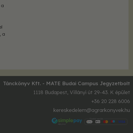
 a
al
, a
Tánckönyv Kft. - MATE Budai Campus Jegyzetbolt
1118
Budapest
,
Villányi út 29-43. K épület
+36 20 228 6006
kereskedelem@agrarkonyvek.hu