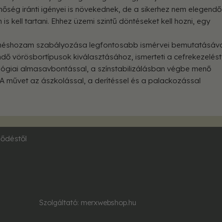
inőség iránti igényei is növekednek, de a sikerhez nem elegendő
 is kell tartani. Ehhez üzemi szintű döntéseket kell hozni, egy
terméshozam szabályozása legfontosabb ismérvei bemutatásáv
dő vörösbortípusok kiválasztásához, ismerteti a cefrekezelést
iológiai almasavbontással, a színstabilizálásban végbe menő
A művet az ászkolással, a derítéssel és a palackozással
ződéstől
Szolgáltató:
merxwebshop.hu