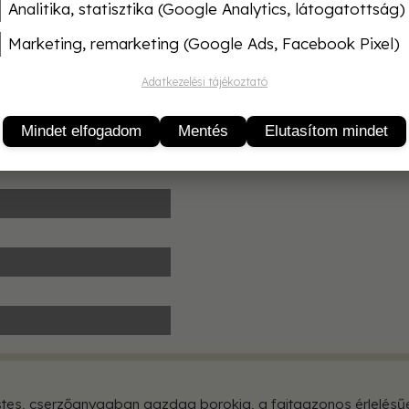
Termékleírás
Analitika, statisztika (Google Analytics, látogatottság)
Marketing, remarketing (Google Ads, Facebook Pixel)
Adatkezelési tájékoztató
Stabilsieren, Optimieren)
Mindet elfogadom
Mentés
Elutasítom mindet
estes, cserzőanyagban gazdag borokig, a fajtaazonos érlelésű