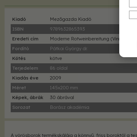
Kiadó
Mezőgazda Kiadó
ISBN
9789632865393
Eredeti cím
Moderne Rotweinbereitung (Vinifizieren, 
Fordító
Pátkai György dr.
Kötés
kötve
Terjedelem
86 oldal
Kiadás éve
2009
Méret
145x200 mm
Képek, ábrák
30 ábrával
Sorozat
Borász akadémia
A vörösborok termékskálája a könnyű, friss boroktól a t