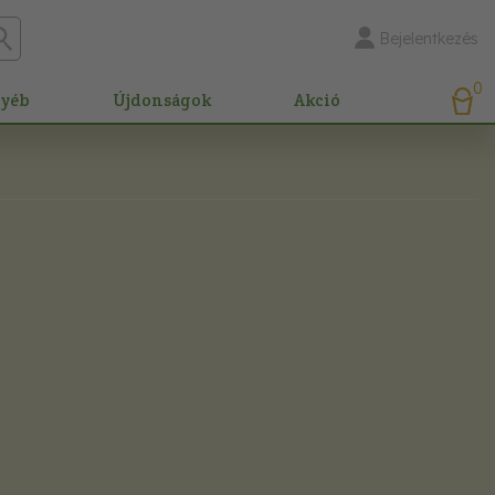
Bejelentkezés
0
gyéb
Újdonságok
Akció