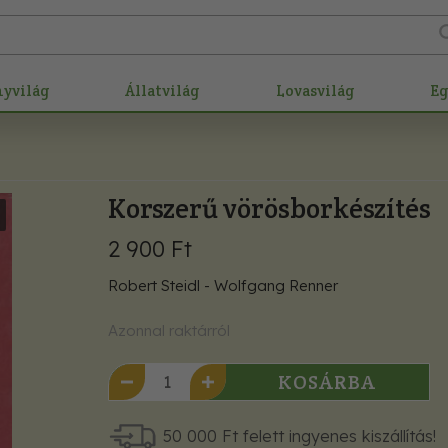
nyvilág
Állatvilág
Lovasvilág
E
Korszerű vörösborkészítés
2 900 Ft
Robert Steidl - Wolfgang Renner
Azonnal raktárról
KOSÁRBA
50 000 Ft felett ingyenes kiszállítás!