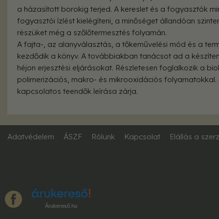
a házasított borokig terjed. A kereslet és a fogyasztók m
fogyasztói ízlést kielégíteni, a minőséget állandóan szinten
részüket még a szőlőtermesztés folyamán.
A fajta-, az alanyválasztás, a tőkeművelési mód és a 
kezdődik a könyv. A továbbiakban tanácsot ad a készíten
héjon erjesztési eljárásokat. Részletesen foglalkozik a b
polimerizációs, makro- és mikrooxidációs folyamatokkal. 
kapcsolatos teendők leírása zárja.
Adatvédelem
ÁSZF
Rólunk
Kapcsolat
Elállás a szer
Árukereső.hu