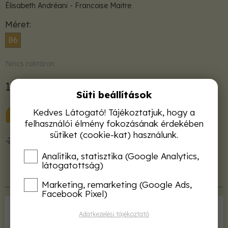
Élisabeth Andréani - Francoise Maitre
Méret
B6
Nincs raktáron
1 780 Ft
Süti beállítások
Kedves Látogató! Tájékoztatjuk, hogy a
KOSÁRBA
felhasználói élmény fokozásának érdekében
sütiket (cookie-kat) használunk.
50 000 Ft felett ingyenes kiszállítás!
Analitika, statisztika (Google Analytics,
látogatottság)
Termékleírás
Marketing, remarketing (Google Ads,
Facebook Pixel)
Kiadó
Sziget Könyvkiadó
Adatkezelési tájékoztató
ISBN
9786155178856