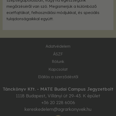
szépségápolásban, vagy ha egészségünk
megőrzéséről van szó. Megismerjük a különböző
ecetfajtákat, felhasználási módjukkal, és speciális
tulajdonságaikkal együtt.
Adatvédelem
ÁSZF
Rólunk
Kapcsolat
Elállás a szerződéstől
Tánckönyv Kft. - MATE Budai Campus Jegyzetbolt
1118
Budapest
,
Villányi út 29-43. K épület
+36 20 228 6006
kereskedelem@agrarkonyvek.hu