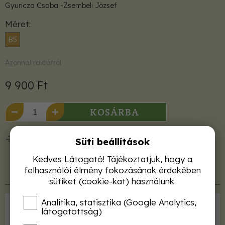
Gyuricza Csaba -Zsembeli József
Méret
B5
Azonnal raktárról
9 900 Ft
KOSÁRBA
50 000 Ft felett ingyenes kiszállítás!
Süti beállítások
Kedves Látogató! Tájékoztatjuk, hogy a
felhasználói élmény fokozásának érdekében
Termékleírás
sütiket (cookie-kat) használunk.
Analitika, statisztika (Google Analytics,
Kiadó
MATE
látogatottság)
ISBN
9789636231262