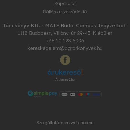
Kapcsolat
Elállás a szerződéstől
Tánckönyv Kft. - MATE Budai Campus Jegyzetbolt
1118
Budapest
,
Villányi út 29-43. K épület
+36 20 228 6006
kereskedelem@agrarkonyvek.hu
Árukereső.hu
Szolgáltató:
merxwebshop.hu