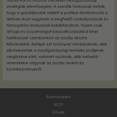
aszály káros hatásait mérséklő mezőgazdasági
stratégiák jelentőségére. A szerzők fontosnak tartják,
hogy a gazdálkodók mellett a politikai döntéshozók is
aktívan részt vegyenek a megfelelő szabályozások és
támogatási rendszerek kialakításában, hiszen csak
átfogó és összehangolt beavatkozásokkal lehet
hatékonyan szembenézni az aszály okozta
kihívásokkal. Ajánljuk ezt a könyvet mindazoknak, akik
elkötelezettek a mezőgazdasági termelés jövőjének
megőrzése iránt, valamint azoknak, akik mélyebb
ismeretekre vágynak az aszály okairól és
következményeiről.
Adatvédelem
ÁSZF
Rólunk