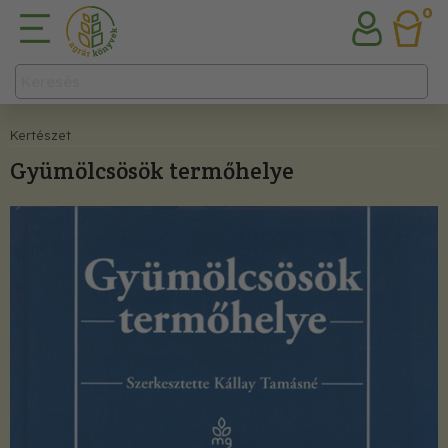
0
Kertészet
Gyümölcsösök termőhelye