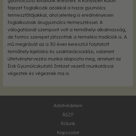
gyümölcsöst kívánunk létesíteni. A könyvben külön
fejezet foglalkozik azokkal a hazai gyümölcs
termesztő­tájakkal, ahol jelenleg is eredményesen
foglalkoznak árugyümölcs-termesztéssel. A
válogatásnál szempont volt a termőhelyi alkalmasság,
de fontos szerepet játszottak a termelési tradíciók is. A
mű megírását az a 30 éven keresztül folytatott
termőhely-kijelölési és szaktanácsadási, valamint
ültetvénytervezési munka alapozta meg, amelyet az
Érdi Gyümölcskutató Intézet vezető munkatársai
végeztek és végeznek ma is.
Adatvédelem
ÁSZF
Rólunk
Kapcsolat