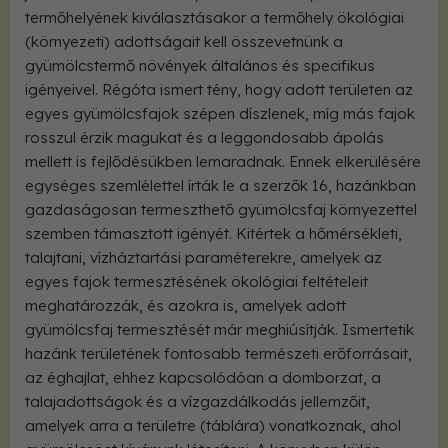
termőhelyének kiválasztásakor a termőhely ökológiai
(környezeti) adottságait kell összevetnünk a
gyümölcstermő növények általános és specifikus
igényeivel. Régóta ismert tény, hogy adott területen az
egyes gyümölcsfajok szépen díszlenek, míg más fajok
rosszul érzik magukat és a leggondosabb ápolás
mellett is fejlődésükben lemaradnak. Ennek elkerülésére
egységes szemlélettel írták le a szerzők 16, hazánkban
gazdaságosan termeszthető gyümölcsfaj környezettel
szemben támasztott igényét. Kitértek a hőmérsékleti,
talajtani, vízháztartási paraméterekre, amelyek az
egyes fajok termesztésének ökológiai feltételeit
meghatározzák, és azokra is, amelyek adott
gyümölcsfaj termesztését már meghiúsítják. Ismertetik
hazánk területének fontosabb természeti erőforrásait,
az éghajlat, ehhez kapcsolódóan a domborzat, a
talajadottságok és a vízgazdálkodás jellemzőit,
amelyek arra a területre (táblára) vonatkoznak, ahol