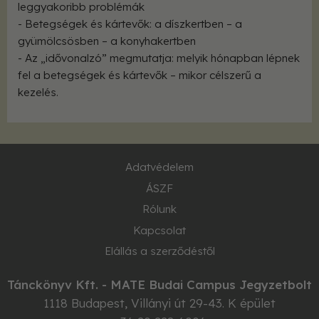
leggyakoribb problémák
- Betegségek és kártevők: a díszkertben – a
gyümölcsösben – a konyhakertben
- Az „idővonalzó” megmutatja: melyik hónapban lépnek
fel a betegségek és kártevők – mikor célszerű a
kezelés.
Adatvédelem
ÁSZF
Rólunk
Kapcsolat
Elállás a szerződéstől
Tánckönyv Kft. - MATE Budai Campus Jegyzetbolt
1118
Budapest
,
Villányi út 29-43. K épület