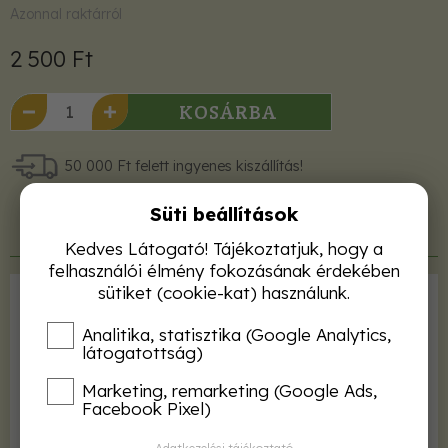
Azonnal raktárról
2 500 Ft
KOSÁRBA
50 000 Ft felett ingyenes kiszállítás!
Süti beállítások
Termékleírás
Kedves Látogató! Tájékoztatjuk, hogy a
felhasználói élmény fokozásának érdekében
sütiket (cookie-kat) használunk.
Kiadó
Sziget Könyvkiadó
Analitika, statisztika (Google Analytics,
ISBN
9786155178313
látogatottság)
Kötés
fűzve
Marketing, remarketing (Google Ads,
Terjedelem
129 oldal
Facebook Pixel)
Kiadás éve
2015