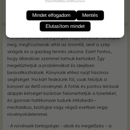
Adatkezelési tájékoztató
Méret
165x235 mm
Képek, ábrák
színes fényképekkel
Mindet elfogadom
Mentés
Elutasítom mindet
Ha növényeinket betegségek vagy kártevők támadják
meg, megfosztanak attól az örömtől, amit a szép
virágok és a gazdag termés okozna. Ezért fontos,
hogy állandóan szemmel tartsuk kertünket. Így
megelőzhetjük a problémákat és idejében
beavatkozhatunk. Könyvünk ehhez nyújt hasznos
segítséget. Ha kárt fedezünk föl, csak felütjük a
könyvet az illető növénynél. A fotók és pontos leírások
alapján kétséget kizáróan felismerhetjük a tüneteket,
és gyorsan hatékonyan tudunk intézkedni –
mechanikus, biológiai vagy végső esetben vegyi
növényvédelemmel.
- A növények betegségei – okok és megelőzés – a