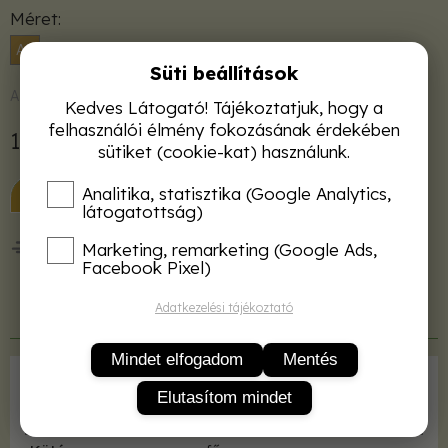
Méret
A5
Süti beállítások
Azonnal raktárról
Kedves Látogató! Tájékoztatjuk, hogy a
felhasználói élmény fokozásának érdekében
1 980 Ft
sütiket (cookie-kat) használunk.
KOSÁRBA
Analitika, statisztika (Google Analytics,
látogatottság)
50 000 Ft felett ingyenes kiszállítás!
Marketing, remarketing (Google Ads,
Facebook Pixel)
Adatkezelési tájékoztató
Termékleírás
Mindet elfogadom
Mentés
Kiadó
GAK Kht.
Elutasítom mindet
ISBN
963034694