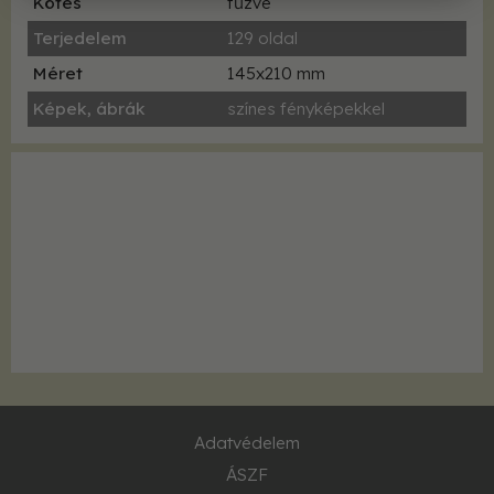
Kötés
fűzve
Terjedelem
129 oldal
Méret
145x210 mm
Képek, ábrák
színes fényképekkel
Adatvédelem
ÁSZF