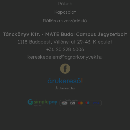
Rólunk
Kapcsolat
Elállás a szerződéstől
Tánckönyv Kft. - MATE Budai Campus Jegyzetbolt
1118
Budapest
,
Villányi út 29-43. K épület
+36 20 228 6006
kereskedelem@agrarkonyvek.hu
Árukereső.hu