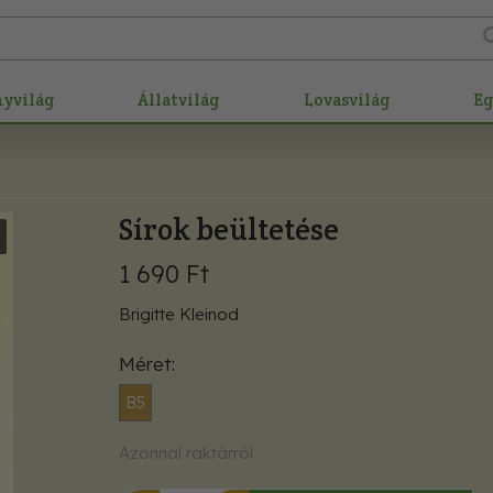
nyvilág
Állatvilág
Lovasvilág
E
Sírok beültetése
1 690 Ft
Brigitte Kleinod
Méret
B5
Azonnal raktárról