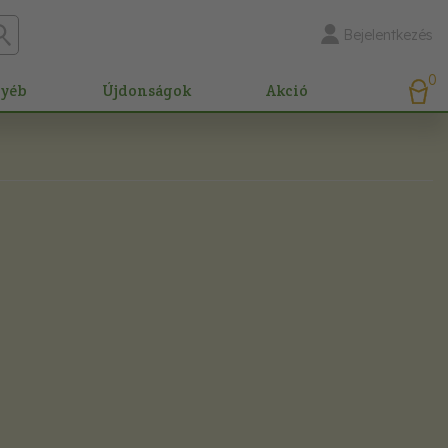
Bejelentkezés
0
gyéb
Újdonságok
Akció