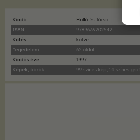
Kiadó
Holló és Társa
ISBN
9789639202542
Kötés
kötve
Terjedelem
62 oldal
Kiadás éve
1997
Képek, ábrák
99 színes kép, 14 színes gra