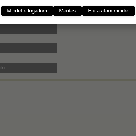
Termékleírás
Mindet elfogadom
Mentés
Elutasítom mindet
fika