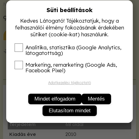
Nincs raktáron
Süti beállítások
990 Ft
Kedves Látogató! Tájékoztatjuk, hogy a
felhasználói élmény fokozásának érdekében
KOSÁRBA
sütiket (cookie-kat) használunk.
Analitika, statisztika (Google Analytics,
50 000 Ft felett ingyenes kiszállítás!
látogatottság)
Marketing, remarketing (Google Ads,
Facebook Pixel)
Termékleírás
Adatkezelési tájékoztató
Kiadó
Lapu Bt.
Mindet elfogadom
Mentés
ISBN
9789638584786
Elutasítom mindet
Kötés
fűzve
Terjedelem
68 oldal
Kiadás éve
2010