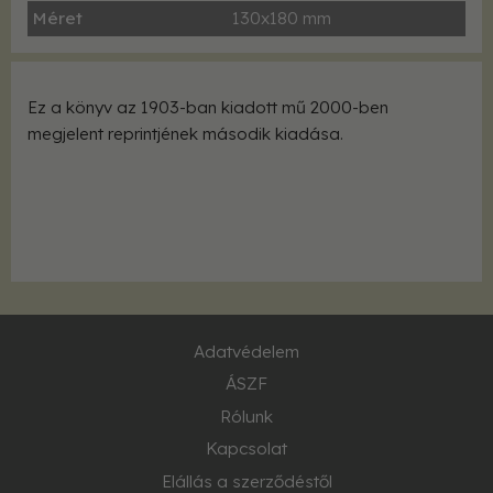
Méret
130x180 mm
Ez a könyv az 1903-ban kiadott mű 2000-ben
megjelent reprintjének második kiadása.
Adatvédelem
ÁSZF
Rólunk
Kapcsolat
Elállás a szerződéstől