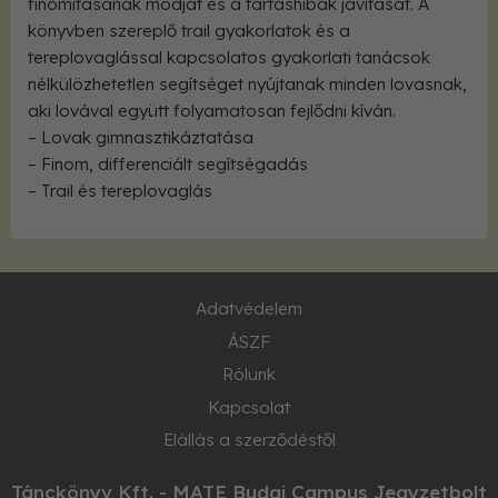
finomításának módját és a tartáshibák javítását. A
könyvben szereplő trail gyakorlatok és a
tereplovaglással kapcsolatos gyakorlati tanácsok
nélkülözhetetlen segítséget nyújtanak minden lovasnak,
aki lovával együtt folyamatosan fejlődni kíván.
– Lovak gimnasztikáztatása
– Finom, differenciált segítségadás
– Trail és tereplovaglás
Adatvédelem
ÁSZF
Rólunk
Kapcsolat
Elállás a szerződéstől
Tánckönyv Kft. - MATE Budai Campus Jegyzetbolt