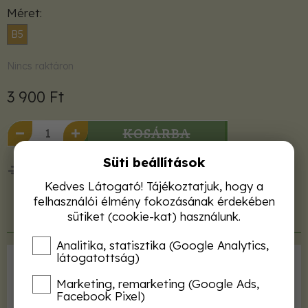
Méret
B5
Nincs raktáron
3 900 Ft
KOSÁRBA
Süti beállítások
50 000 Ft felett ingyenes kiszállítás!
Kedves Látogató! Tájékoztatjuk, hogy a
felhasználói élmény fokozásának érdekében
sütiket (cookie-kat) használunk.
Termékleírás
Analitika, statisztika (Google Analytics,
látogatottság)
Kiadó
Mezőgazda Kiadó
Marketing, remarketing (Google Ads,
ISBN
9789632865294
Facebook Pixel)