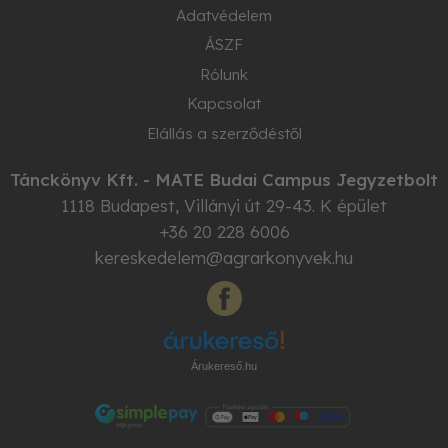
Adatvédelem
ÁSZF
Rólunk
Kapcsolat
Elállás a szerződéstől
Tánckönyv Kft. - MATE Budai Campus Jegyzetbolt
1118
Budapest
,
Villányi út 29-43. K épület
+36 20 228 6006
kereskedelem@agrarkonyvek.hu
Árukereső.hu