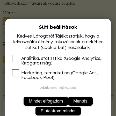
Falkavadászat, falkászat, vadászlovaglás
Méret
A5
Süti beállítások
Azonnal raktárról
Kedves Látogató! Tájékoztatjuk, hogy a
felhasználói élmény fokozásának érdekében
980 Ft
sütiket (cookie-kat) használunk.
KOSÁRBA
Analitika, statisztika (Google Analytics,
látogatottság)
50 000 Ft felett ingyenes kiszállítás!
Marketing, remarketing (Google Ads,
Facebook Pixel)
Adatkezelési tájékoztató
Termékleírás
Mindet elfogadom
Mentés
Kiadó
LAPU Bt.
Elutasítom mindet