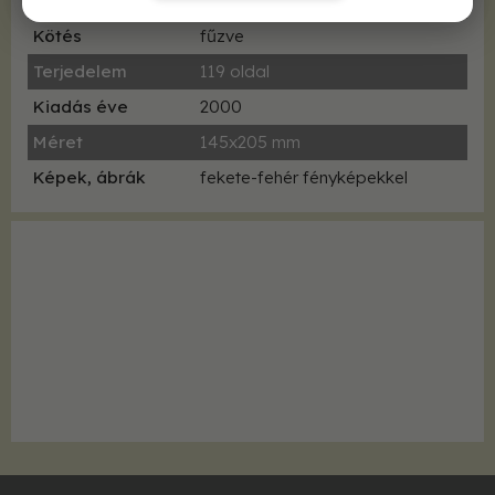
ISBN
9638584750
Kötés
fűzve
Terjedelem
119 oldal
Kiadás éve
2000
Méret
145x205 mm
Képek, ábrák
fekete-fehér fényképekkel