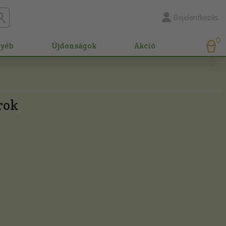
Bejelentkezés
0
gyéb
Újdonságok
Akció
rok