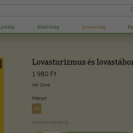
nyvilág
Állatvilág
Lovasvilág
E
Lovasturizmus és lovastábo
1 980 Ft
Vér Imre
Méret
A5
Azonnal raktárról