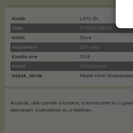
Kiadó
LAPU Bt.
ISBN
9771416378014
Kötés
fűzve
Terjedelem
206 oldal
Kiadás éve
2014
Méret
150x210 mm
Képek, ábrák
fekete-fehér fényképekk
Azoknak, akik szeretik a lovakat, a természetet és a gye
ellenségén: a kényelmen és a félelmen.