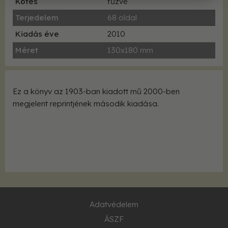
Kötés
fűzve
Terjedelem
68 oldal
Kiadás éve
2010
Méret
130x180 mm
Ez a könyv az 1903-ban kiadott mű 2000-ben
megjelent reprintjének második kiadása.
Adatvédelem
ÁSZF