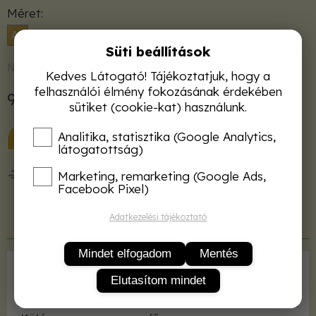
Méret
A5
Süti beállítások
Nincs raktáron
Kedves Látogató! Tájékoztatjuk, hogy a
felhasználói élmény fokozásának érdekében
990 Ft
sütiket (cookie-kat) használunk.
KOSÁRBA
Analitika, statisztika (Google Analytics,
látogatottság)
50 000 Ft felett ingyenes kiszállítás!
Marketing, remarketing (Google Ads,
Facebook Pixel)
Adatkezelési tájékoztató
Termékleírás
Mindet elfogadom
Mentés
Kiadó
Lapu Bt.
Elutasítom mindet
ISBN
9789638584786