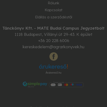
Rólunk
Kapcsolat
Elállás a szerződéstől
Tánckönyv Kft. - MATE Budai Campus Jegyzetbolt
1118
Budapest
,
Villányi út 29-43. K épület
+36 20 228 6006
kereskedelem@agrarkonyvek.hu
Árukereső.hu