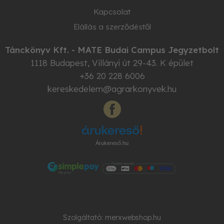
Kapcsolat
Elállás a szerződéstől
Tánckönyv Kft. - MATE Budai Campus Jegyzetbolt
1118
Budapest
,
Villányi út 29-43. K épület
+36 20 228 6006
kereskedelem@agrarkonyvek.hu
Árukereső.hu
Szolgáltató:
merxwebshop.hu