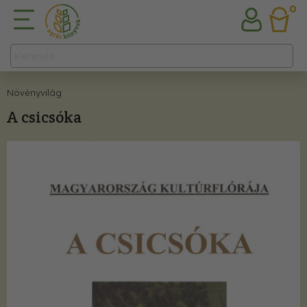
0
Növényvilág
A csicsóka