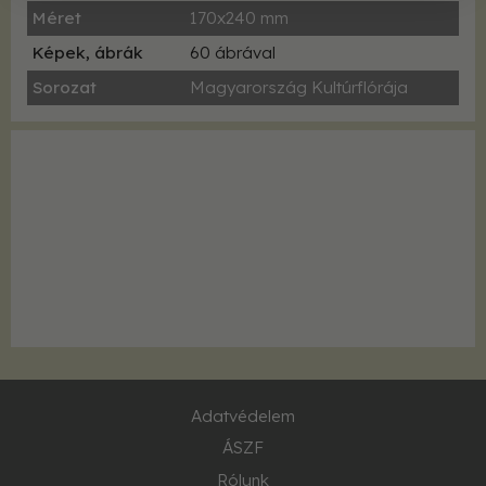
Méret
170x240 mm
Képek, ábrák
60 ábrával
Sorozat
Magyarország Kultúrflórája
Adatvédelem
ÁSZF
Rólunk