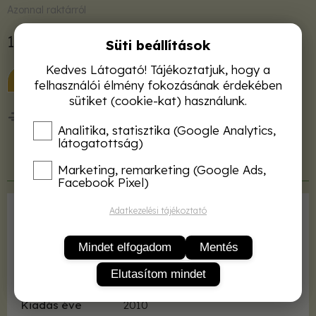
Azonnal raktárról
1 800 Ft
Süti beállítások
Kedves Látogató! Tájékoztatjuk, hogy a
KOSÁRBA
felhasználói élmény fokozásának érdekében
sütiket (cookie-kat) használunk.
50 000 Ft felett ingyenes kiszállítás!
Analitika, statisztika (Google Analytics,
látogatottság)
Termékleírás
Marketing, remarketing (Google Ads,
Facebook Pixel)
Adatkezelési tájékoztató
Kiadó
MATE
ISBN
9789632691671
Mindet elfogadom
Mentés
Kötés
fűzve
Elutasítom mindet
Terjedelem
97 oldal
Kiadás éve
2010