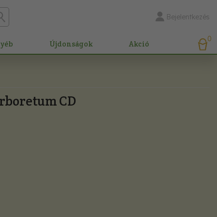
Bejelentkezés
0
gyéb
Újdonságok
Akció
Arboretum CD