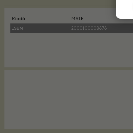
Kiadó
MATE
ISBN
2000100008676